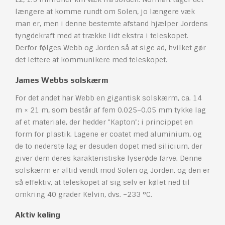
længere at komme rundt om Solen, jo længere væk
man er, men i denne bestemte afstand hjælper Jordens
tyngdekraft med at trække lidt ekstra i teleskopet.
Derfor følges Webb og Jorden så at sige ad, hvilket gør
det lettere at kommunikere med teleskopet.
James Webbs solskærm
For det andet har Webb en gigantisk solskærm, ca. 14
m × 21 m, som består af fem 0.025–0.05 mm tykke lag
af et materiale, der hedder "Kapton"; i princippet en
form for plastik. Lagene er coatet med aluminium, og
de to nederste lag er desuden dopet med silicium, der
giver dem deres karakteristiske lyserøde farve. Denne
solskærm er altid vendt mod Solen og Jorden, og den er
så effektiv, at teleskopet af sig selv er kølet ned til
omkring 40 grader Kelvin, dvs. –233 °C.
Aktiv køling