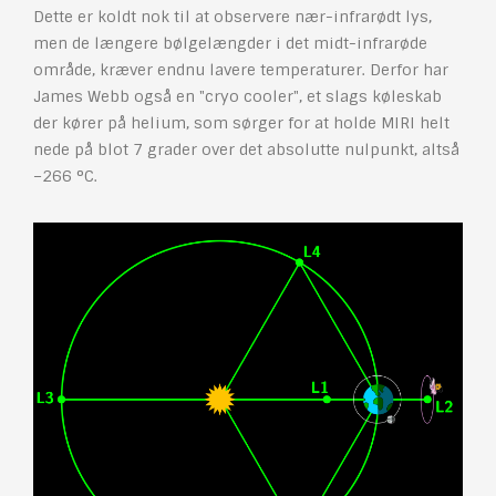
Dette er koldt nok til at observere nær-infrarødt lys,
men de længere bølgelængder i det midt-infrarøde
område, kræver endnu lavere temperaturer. Derfor har
James Webb også en "cryo cooler", et slags køleskab
der kører på helium, som sørger for at holde MIRI helt
nede på blot 7 grader over det absolutte nulpunkt, altså
–266 °C.