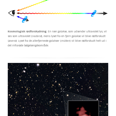
Kosmologisk rødforskydning
: En nær galakse, som udsender ultraviolet lys, vil
ses som ultraviolet (
nederst
), mens lyset fra en fjern galakse vil blive rødforskudt
(
øverst
). Lyset fra de allerfjerneste galakser (
midten
) vil blive rødforskudt helt ud i
det infrarøde bølgelængdeområde.