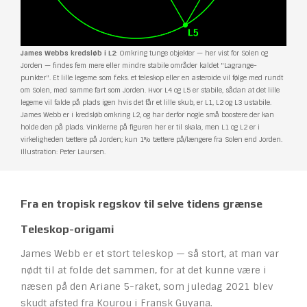
James Webbs kredsløb i L2
: Omkring tunge objekter — her vist for Solen og
Jorden — findes fem mere eller mindre stabile områder kaldet "Lagrange-
punkter". Et lille legeme som f.eks. et teleskop eller en asteroide vil følge med rundt
om Solen, med samme fart som Jorden. Hvor L4 og L5 er stabile, sådan at det lille
legeme vil falde på plads igen hvis det får et lille skub, er L1, L2 og L3 ustabile.
James Webb er i kredsløb omkring L2, og har derfor nogle små boostere der kan
holde den på plads. Vinklerne på figuren her er til skala, men L1 og L2 er i
virkeligheden tættere på Jorden; kun 1% tættere på/længere fra Solen end Jorden.
Illustration: Peter Laursen.
Fra en tropisk regskov til selve tidens grænse
Teleskop-origami
James Webb er et stort teleskop — så stort, at man var
nødt til at folde det sammen, for at det kunne være i
næsen på den Ariane 5-raket, som juledag 2021 blev
skudt afsted fra Kourou i Fransk Guyana.