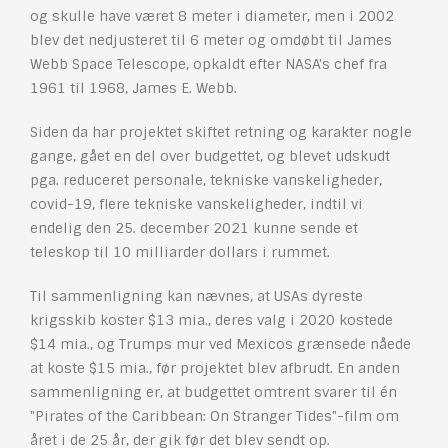
og skulle have været 8 meter i diameter, men i 2002
blev det nedjusteret til 6 meter og omdøbt til James
Webb Space Telescope, opkaldt efter NASA's chef fra
1961 til 1968, James E. Webb.
Siden da har projektet skiftet retning og karakter nogle
gange, gået en del over budgettet, og blevet udskudt
pga. reduceret personale, tekniske vanskeligheder,
covid-19, flere tekniske vanskeligheder, indtil vi
endelig den 25. december 2021 kunne sende et
teleskop til 10 milliarder dollars i rummet.
Til sammenligning kan nævnes, at USAs dyreste
krigsskib koster $13 mia., deres valg i 2020 kostede
$14 mia., og Trumps mur ved Mexicos grænsede nåede
at koste $15 mia., før projektet blev afbrudt. En anden
sammenligning er, at budgettet omtrent svarer til én
"Pirates of the Caribbean: On Stranger Tides"-film om
året i de 25 år, der gik før det blev sendt op.