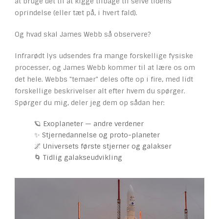
at bruge det til at kigge tilbage til selve tidens
oprindelse (eller tæt på, i hvert fald).
Og hvad skal James Webb så observere?
Infrarødt lys udsendes fra mange forskellige fysiske
processer, og James Webb kommer til at lære os om
det hele. Webbs "temaer" deles ofte op i fire, med lidt
forskellige beskrivelser alt efter hvem du spørger.
Spørger du mig, deler jeg dem op sådan her:
🪐 Exoplaneter — andre verdener
✨ Stjernedannelse og proto-planeter
🌌 Universets første stjerner og galakser
🌀 Tidlig galakseudvikling