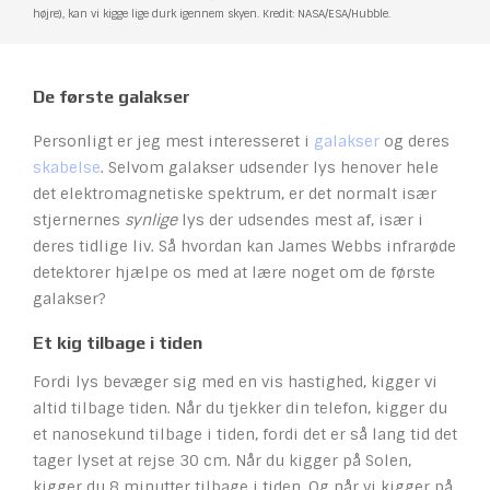
højre), kan vi kigge lige durk igennem skyen. Kredit: NASA/ESA/Hubble.
De første galakser
Personligt er jeg mest interesseret i
galakser
og deres
skabelse
. Selvom galakser udsender lys henover hele
det elektromagnetiske spektrum, er det normalt især
stjernernes
synlige
lys der udsendes mest af, især i
deres tidlige liv. Så hvordan kan James Webbs infrarøde
detektorer hjælpe os med at lære noget om de første
galakser?
Et kig tilbage i tiden
Fordi lys bevæger sig med en vis hastighed, kigger vi
altid tilbage tiden. Når du tjekker din telefon, kigger du
et nanosekund tilbage i tiden, fordi det er så lang tid det
tager lyset at rejse 30 cm. Når du kigger på Solen,
kigger du 8 minutter tilbage i tiden. Og når vi kigger på