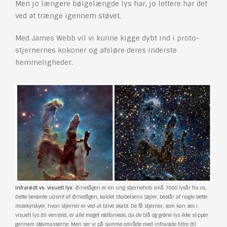
Men jo længere bølgelængde lys har, jo lettere har det
ved at trænge igennem støvet.
Med James Webb vil vi kunne kigge dybt ind i proto-
stjernernes kokoner og afsløre deres inderste
hemmeligheder.
Infrarødt vs. visuelt lys
: Ørnetågen er en ung stjernehob små 7000 lysår fra os.
Dette berømte udsnit af Ørnetågen, kaldet Skabelsens Søjler, består af nogle tætte
molekylskyer, hvori stjerner er ved at blive skabt. De få stjerner, som kan ses i
visuelt lys (til venstre), er alle meget rødfarvede, da de blå og grøne lys ikke slipper
gennem støvmasserne. Men ser vi på samme område med infrarøde filtre (til