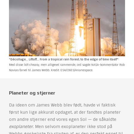
"Dècollage… Liftoff… From a tropical rain forest, to the edge of time itself"
:
Med disse lidt cheasy, men alligevel rammende, ord sagde NASA-kommentator Rob
Navias farvel til James Webb. Kredit: ESA/CNES/Arianespace.
Planeter og stjerner
Da ideen om James Webb blev født, havde vi faktisk
først kun lige akkurat opdaget, at der fandtes planeter
om andre stjerner end vores egen Sol — de såkaldte
exoplaneter
. Men selvom exoplaneter ikke stod på
Webbs ønskeliste fra starten af, er den perfekt egnet til