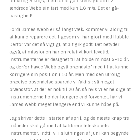
omkring 8 km/s, men for at gå i kredsløb om L2
ændrede Webb sin fart med kun 1.6 m/s. Det er gå-
hastighed!
Fordi James Webb er så langt væk, kommer vi aldrig til
at kunne reparere det, ligesom vi har gjort med Hubble.
Derfor var det så vigtigt, at alt gik godt. Det betyder
også, at missionen har en relativt kort levetid.
Instrumenterne er designet til at holde mindst 5–10 år,
og derfor havde Webb også brændstof med til at kunne
korrigere sin position i 10 år. Men med den utrolig
præcise opsendelse sparede vi faktisk så meget
brændstof, at der er nok til 20 år, så hvis vi er heldige at
instrumenterne holder længere end forventet, har vi
James Webb meget længere end vi kunne håbe på.
Jeg skriver dette i starten af april, og de næste knap tre
måneder skal gå med at kalibrere teleskopets
instrumenter, indtil vi i slutningen af juni kan begynde