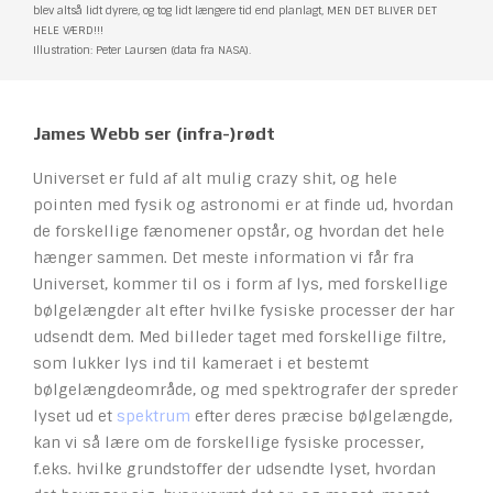
blev altså lidt dyrere, og tog lidt længere tid end planlagt, MEN DET BLIVER DET
HELE VÆRD!!!
Illustration: Peter Laursen (data fra NASA).
James Webb ser (infra-)rødt
Universet er fuld af alt mulig crazy shit, og hele
pointen med fysik og astronomi er at finde ud, hvordan
de forskellige fænomener opstår, og hvordan det hele
hænger sammen. Det meste information vi får fra
Universet, kommer til os i form af lys, med forskellige
bølgelængder alt efter hvilke fysiske processer der har
udsendt dem. Med billeder taget med forskellige filtre,
som lukker lys ind til kameraet i et bestemt
bølgelængdeområde, og med spektrografer der spreder
lyset ud et
spektrum
efter deres præcise bølgelængde,
kan vi så lære om de forskellige fysiske processer,
f.eks. hvilke grundstoffer der udsendte lyset, hvordan