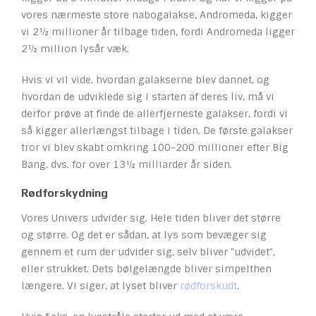
vores nærmeste store nabogalakse, Andromeda, kigger
vi 2½ millioner år tilbage tiden, fordi Andromeda ligger
2½ million lysår væk.
Hvis vi vil vide, hvordan galakserne blev dannet, og
hvordan de udviklede sig i starten af deres liv, må vi
derfor prøve at finde de allerfjerneste galakser, fordi vi
så kigger allerlængst tilbage i tiden. De første galakser
tror vi blev skabt omkring 100-200 millioner efter Big
Bang, dvs. for over 13½ milliarder år siden.
Rødforskydning
Vores Univers udvider sig. Hele tiden bliver det større
og større. Og det er sådan, at lys som bevæger sig
gennem et rum der udvider sig, selv bliver "udvidet",
eller strukket. Dets bølgelængde bliver simpelthen
længere. Vi siger, at lyset bliver
rødforskudt
.