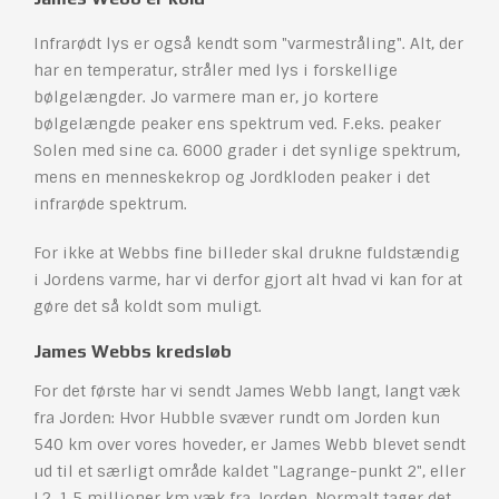
Infrarødt lys er også kendt som "varmestråling". Alt, der
har en temperatur, stråler med lys i forskellige
bølgelængder. Jo varmere man er, jo kortere
bølgelængde peaker ens spektrum ved. F.eks. peaker
Solen med sine ca. 6000 grader i det synlige spektrum,
mens en menneskekrop og Jordkloden peaker i det
infrarøde spektrum.
For ikke at Webbs fine billeder skal drukne fuldstændig
i Jordens varme, har vi derfor gjort alt hvad vi kan for at
gøre det så koldt som muligt.
James Webbs kredsløb
For det første har vi sendt James Webb langt, langt væk
fra Jorden: Hvor Hubble svæver rundt om Jorden kun
540 km over vores hoveder, er James Webb blevet sendt
ud til et særligt område kaldet "Lagrange-punkt 2", eller
L2, 1.5 millioner km væk fra Jorden. Normalt tager det