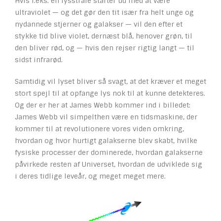
Hvis f.eks. en lysstråle starter ud med at være
ultraviolet — og det gør den tit især fra helt unge og
nydannede stjerner og galakser — vil den efter et
stykke tid blive violet, dernæst blå, henover grøn, til
den bliver rød, og — hvis den rejser rigtig langt — til
sidst infrarød.
Samtidig vil lyset bliver så svagt, at det kræver et meget
stort spejl til at opfange lys nok til at kunne detekteres.
Og der er her at James Webb kommer ind i billedet:
James Webb vil simpelthen være en tidsmaskine, der
kommer til at revolutionere vores viden omkring,
hvordan og hvor hurtigt galakserne blev skabt, hvilke
fysiske processer der dominerede, hvordan galakserne
påvirkede resten af Universet, hvordan de udviklede sig
i deres tidlige leveår, og meget meget mere.