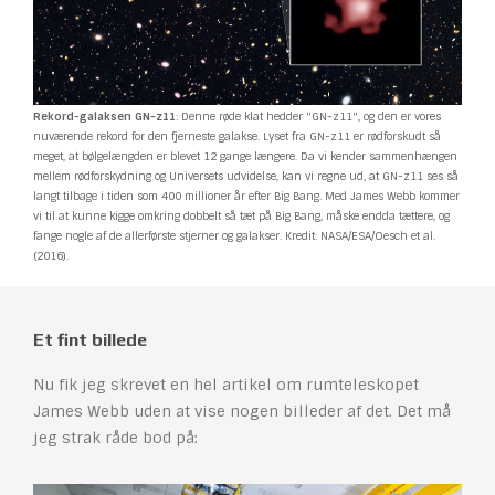
Rekord-galaksen GN-z11
: Denne røde klat hedder "GN-z11", og den er vores
nuværende rekord for den fjerneste galakse. Lyset fra GN-z11 er rødforskudt så
meget, at bølgelængden er blevet 12 gange længere. Da vi kender sammenhængen
mellem rødforskydning og Universets udvidelse, kan vi regne ud, at GN-z11 ses så
langt tilbage i tiden som 400 millioner år efter Big Bang. Med James Webb kommer
vi til at kunne kigge omkring dobbelt så tæt på Big Bang, måske endda tættere, og
fange nogle af de allerførste stjerner og galakser. Kredit: NASA/ESA/Oesch et al.
(2016).
Et fint billede
Nu fik jeg skrevet en hel artikel om rumteleskopet
James Webb uden at vise nogen billeder af det. Det må
jeg strak råde bod på: