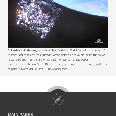
Det sidste billede nogensinde af James Webb
: På det øverset trin af Ariane 5-
raketten sad et kamera, som filmede James Webb da det rev sig løs fra trinnet og
fortsatte på egen hånd til L2. Vi ser altså her bunden af teleskopet.
Klik
her
for at se filmen. Ved 1:25 kan du se første trin af udfoldningen, da Webbs
solpanel bliver foldet ud. Kredit: ESA/Arianespace.
MAIN PAGES