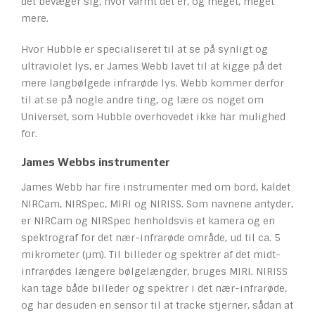
det bevæger sig, hvor varmt det er, og meget, meget
mere.
Hvor Hubble er specialiseret til at se på synligt og
ultraviolet lys, er James Webb lavet til at kigge på det
mere langbølgede infrarøde lys. Webb kommer derfor
til at se på nogle andre ting, og lære os noget om
Universet, som Hubble overhovedet ikke har mulighed
for.
James Webbs instrumenter
James Webb har fire instrumenter med om bord, kaldet
NIRCam, NIRSpec, MIRI og NIRISS. Som navnene antyder,
er NIRCam og NIRSpec henholdsvis et kamera og en
spektrograf for det nær-infrarøde område, ud til ca. 5
mikrometer (µm). Til billeder og spektrer af det midt-
infrarødes længere bølgelængder, bruges MIRI. NIRISS
kan tage både billeder og spektrer i det nær-infrarøde,
og har desuden en sensor til at tracke stjerner, sådan at