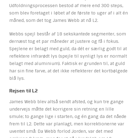
Udfoldningsprocessen bestod af mere end 300 steps,
som blev foretaget i løbet af de første to uger af i alt én
måned, som det tog James Webb at nå L2.
Webbs spejl består af 18 sekskantede segmenter, som
dernæst tog et par måneder at justere og få i fokus.
Spejlene er belagt med guld, da dét er særlig godt til at
reflektere infrarødt lys (spejle til synligt lys er normalt
belagt med aluminium). Faktisk er grunden til, at guld
har sin fine farve, at det ikke reflekterer det kortbølgede
blå lys.
Rejsen til L2
James Webb blev altså sendt afsted, og kun tre gange
undervejs måtte det korrigere sin retning en lille
smule; to gange lige i starten, og én gang da det nåede
frem til L2. Dette var planlagt, men korrektionerne var
uventet små: Da Webb forlod Jorden, var det med