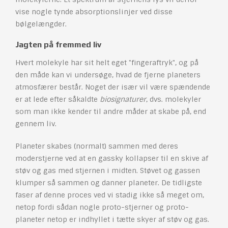
vise nogle tynde absorptionslinjer ved disse
bølgelængder.
Jagten på fremmed liv
Hvert molekyle har sit helt eget "fingeraftryk", og på
den måde kan vi undersøge, hvad de fjerne planeters
atmosfærer består. Noget der især vil være spændende
er at lede efter såkaldte
biosignaturer
, dvs. molekyler
som man ikke kender til andre måder at skabe på, end
gennem liv.
Planeter skabes (normalt) sammen med deres
moderstjerne ved at en gassky kollapser til en skive af
støv og gas med stjernen i midten. Støvet og gassen
klumper så sammen og danner planeter. De tidligste
faser af denne proces ved vi stadig ikke så meget om,
netop fordi sådan nogle proto-stjerner og proto-
planeter netop er indhyllet i tætte skyer af støv og gas.