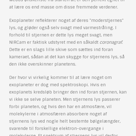
at lære os end masse om disse fremmede verdener.
Exoplaneter reflekterer noget af deres "moderstjernes"
lys, og gløder også selv svagt med varmestråling. I
forhold til stjernen er dette lys meget svagt, men
NIRCam er faktisk udstyret med en såkaldt
coronagraf
.
Dette er en slags lille skive som sættes ind foran
kameraet, sådan at det kan skygge for stjernens lys, så
den ikke overskinner planetens.
Der hvor vi virkelig kommer til at lære noget om
exoplaneter er dog med spektroskopi. Hvis en
exoplanets kredsløb bringer den ind foran stjernen, kan
vi ikke se selve planeten. Men stjernens lys passerer
forbi planeten, og hvis den har en atmosfære, vil
molekylerne i atmosfæren absorbere noget af
stjernens lys ved nogle helt bestemte bølgelængder,
svarende til forskellige elektron-overgange i
molekylerne. Et spektrum af stjernens lys vil derfor