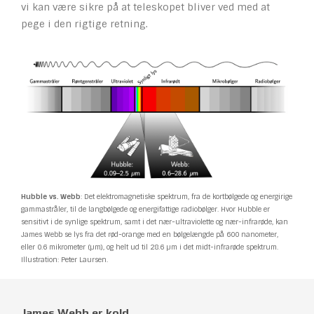
vi kan være sikre på at teleskopet bliver ved med at
pege i den rigtige retning.
Hubble vs. Webb
: Det elektromagnetiske spektrum, fra de kortbølgede og energirige
gammastråler, til de langbølgede og energifattige radiobølger. Hvor Hubble er
sensitivt i de synlige spektrum, samt i det nær-ultraviolette og nær-infrarøde, kan
James Webb se lys fra det rød-orange med en bølgelængde på 600 nanometer,
eller 0.6 mikrometer (µm), og helt ud til 28.6 µm i det midt-infrarøde spektrum.
Illustration: Peter Laursen.
James Webb er kold